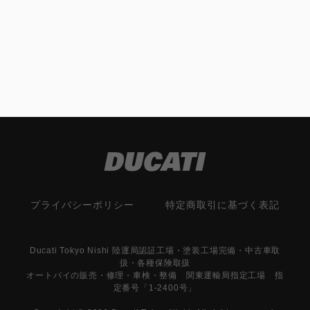
プライバシーポリシー
特定商取引に基づく表記
Ducati Tokyo Nishi 陸運局認証工場・塗装工場完備・中古車取
扱・各種保険取扱
オートバイの販売・修理・車検・整備 関東運輸局指定工場 指
定番号「1-2400号」