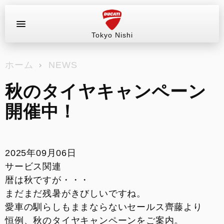
Tokyo Nishi
お問い合わせ
ホーム
NEWS
ラインアップ
秋のタイヤキャンペーン
販売情報
開催中！
ブログ
サービス
2025年09月06日
サービス関連
お支払いシミュレーション
暦は秋ですが・・・
まだまだ残暑がきびしいですね。
愛車の馴らしもままならないセールス齊藤より
コンフィギュレーター
恒例、秋のタイヤキャンペーンをご案内。