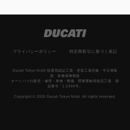
プライバシーポリシー
特定商取引に基づく表記
Ducati Tokyo Nishi 陸運局認証工場・塗装工場完備・中古車取
扱・各種保険取扱
オートバイの販売・修理・車検・整備 関東運輸局指定工場 指
定番号「1-2400号」
Copyright © 2026 Ducati Tokyo Nishi. All rights reserved.