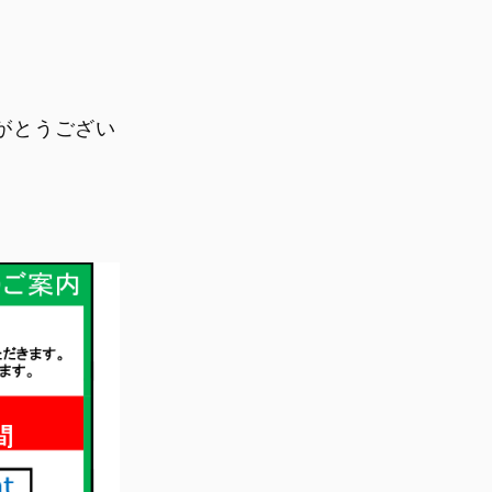
V4
Desmo450 SM
V4 S
Desmo450 MX Factory
V4 S Sport
V4 S Grand Tour
ありがとうござい
V4 Rally
V4 Pikes Peak
V4 RS
V4 RS 100
SUPERSPORT
SCRAMBLER
950
Overview
950 S
Icon Dark
Icon