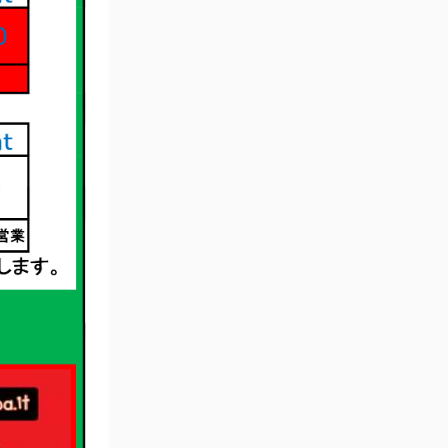
00
Icon Rizoma
Full Throttle
Nightshift
Scrambler 100
1100 Sport PRO