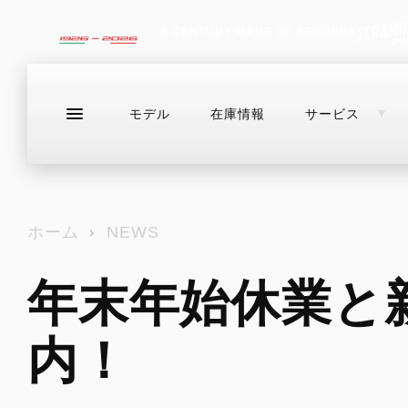
A CENTURY MADE OF SECONDS
モデル
在庫情報
サービス
ラインアップ
販売情報
ブログ
サ
初めての方へ
お問い合わせ
ホーム
NEWS
点検予約
ドゥカティメーカー保証
年末年始休業と
DESERTX
アパレル
初めての方へ
DIAVEL
HE
EVER RED（延長保証）
DesertX
V4
For
中古車情報
点検予約
ドゥカティ純正スペアパーツ
内！
ドゥカティメーカー保証
DesertX Rally
V4 RS
DUCATI FOR YOU
EVER RED（延長保証）
リサイクル
DesertX Discovery
V4 RS 100
ドゥカティ純正スペアパーツ
SAFETY CAMPAIGN