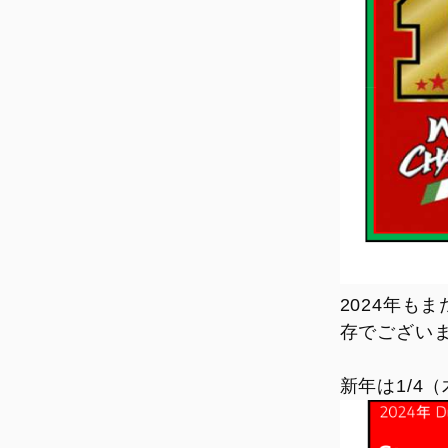
Overview
Limited Series
Racing Replica
Racing Real
Ducati Unica
2024年も
存でござい
新年は1/4