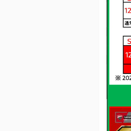
V2 MM93
V4 S 100
V2 FB63
Streetfig
V4
V4 SP2
V4 S
V4 Lambo
V4 S 100
V4 Supr
V4 S Corse
V4 Tricolore
V4 R
V4 Lamborghini
V4 SP2
V4 Márquez 2025 World Champion
Replica
LIMITED SERIES