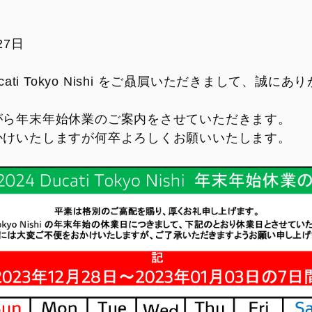
V2
Monster SP
V2 SP
Monster 30° Anniversario
27日
V2 SP 100
950
ucati Tokyo Nishi をご贔屓いただきまして、誠に
950 SP
がら年末年始休業のご案内をさせていただきます。
950 RVE
かけいたしますが何卒よろしくお願いいたします。
FIGHTER
SUPERLEGGERA
XDIAVEL
V4 Centenario
Dark
XDiavel S
XDiavel V4