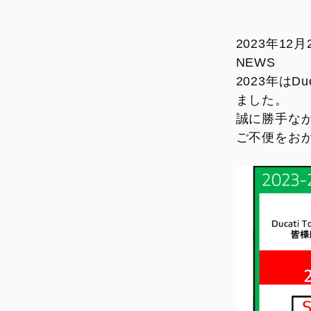
DesertX MY26
Diavel for Bentley
DUCATI FOR YOU
リコール情報
DesertX 100
リサイクル
CR-1ガラスコーティング
2023年12月
SAFETY CAMPAIGN
NEWS
2023年はD
リコール情報
ました。
CR-1ガラスコーティング
誠に勝手な
ご不便をお
PANIGALE
STREET
V2
V2
V2 S
V4
V2 S 100
V4 S