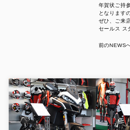
年賀状ご持
となります
ぜひ、ご来
セールス ス
前のNEWS