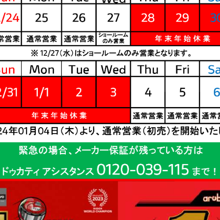
XDiavel V4 1
hter V4 S Corse
rghini
eme®