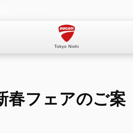
THE LAND OF JOY
Tokyo Nishi
ービス
お支払いシミュレーション
コンフィギュレー
新春フェアのご案
RITAGE
HYPERMOTARD
MONSTER
mula 73
698 Mono
Monster
698 Mono RVE
Monster +
698 Mono Nera
Monster 100