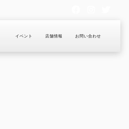
イベント
店舗情報
お問い合わせ
ター
スタッフ紹介
MULTISTRADA
OFF-ROAD
Overview
Desmo450 MX
V2
Desmo250 MX
V2 S
Desmo450 EDS