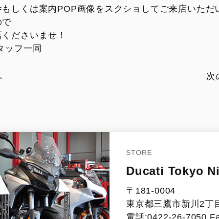
参もしくは案内POP画像をスクショしてご来店いただ
ので
店くださいませ！
タッフ一同
へ
次
STORE
Ducati Tokyo N
〒181-0004
東京都三鷹市新川2丁目
電話:0422-26-7050 Fa